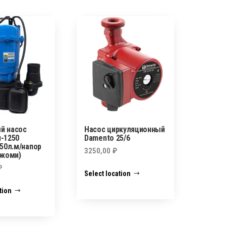
й насос
Насос циркуляционный
-1250
Damento 25/6
350л.м/напор
3250,00
₽
ожоми)
₽
Select location
tion