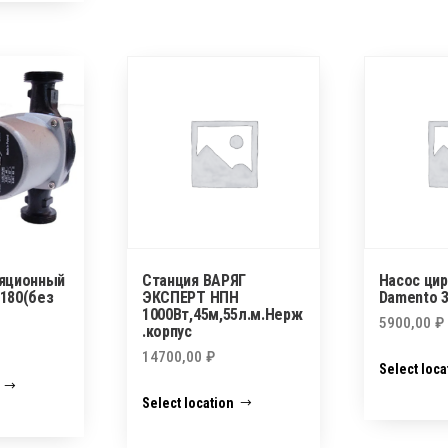
ляционный
Станция ВАРЯГ
Насос ци
180(без
ЭКСПЕРТ НПН
Damento 3
1000Вт,45м,55л.м.Нерж
5900,00
₽
.корпус
14700,00
₽
Select loca
Select location