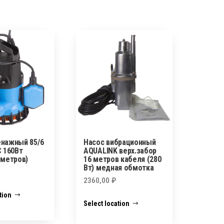
енажный 85/6
Насос вибрационный
 160Вт
AQUALINK верх.забор
 метров)
16 метров кабеля (280
Вт) медная обмотка
2360,00
₽
tion
Select location