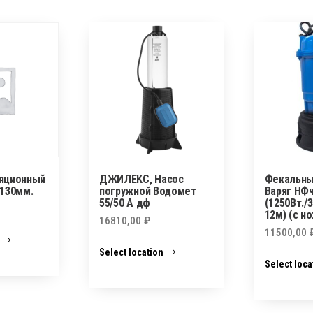
ляционный
ДЖИЛЕКС, Насос
Фекальны
 130мм.
погружной Водомет
Варяг НФч
55/50 А дф
(1250Вт./
12м) (с н
16810,00
₽
11500,00
Select location
Select loca