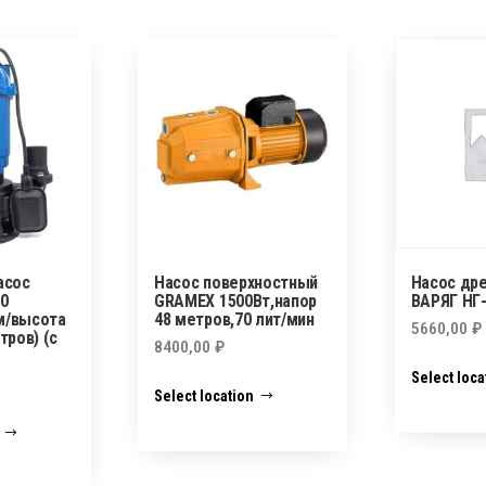
асос
Насос поверхностный
Насос др
0
GRAMEX 1500Вт,напор
ВАРЯГ НГ
.м/высота
48 метров,70 лит/мин
5660,00
₽
тров) (с
8400,00
₽
Select loca
Select location