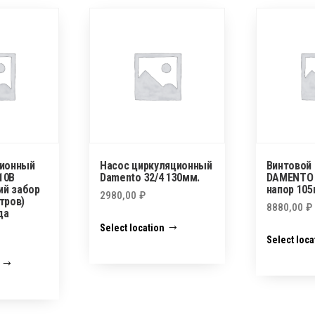
ционный
Насос циркуляционный
Винтовой 
10В
Damento 32/4 130мм.
DAMENTO 
ий забор
напор 105
2980,00
₽
тров)
8880,00
₽
да
Select location
Select loca