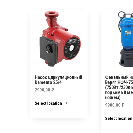
Насос циркуляционный
Фекальный н
Damento 25/4
Варяг НФЧ-75
(750Вт./230л
2990,00
₽
подьема 8 ме
ножем)
Select location
9980,00
₽
Select location