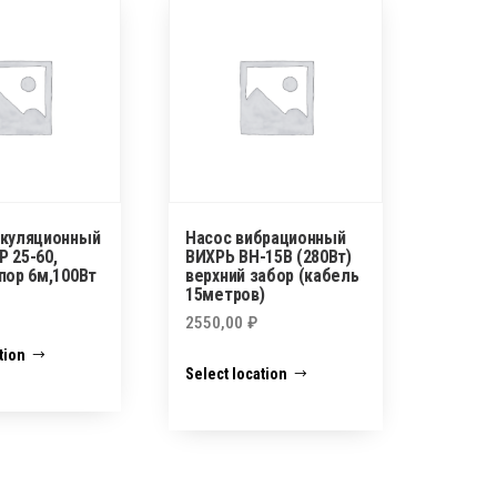
ркуляционный
Насос вибрационный
 25-60,
ВИХРЬ ВН-15В (280Вт)
пор 6м,100Вт
верхний забор (кабель
15метров)
2550,00
₽
tion
Select location