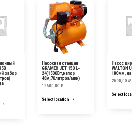
ционный
Насосная станция
Насос ци
15В
GRAMEX JET 150 L-
WALTON UP
ий забор
24(1500Вт,напор
180мм, на
тров)
48м,70литров/мин)
2500,00
₽
да
12600,00
₽
Select loca
Select location