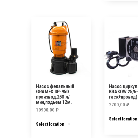
Насос фекальный
Насос цирку
GRAMEX SP-950
KRAKOW 25/6-
производ.250 л/
гаек+провод)
мин,подьем 12м.
2700,00
₽
10900,00
₽
Select location
Select location