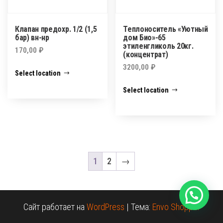
Клапан предохр. 1/2 (1,5
Теплоноситель «Уютный
бар) вн-нр
дом Био»-65
этиленгликоль 20кг.
170,00
₽
(концентрат)
3200,00
₽
Select location
Select location
1
2
→
Сайт работает на
WordPress
|
Тема:
Envo Shopper