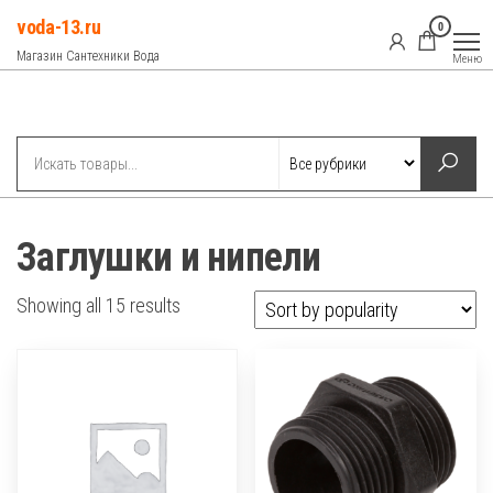
Перейти
voda-13.ru
0
к
Магазин Сантехники Вода
Меню
содержимому
Рубрики
Заглушки и нипели
Showing all 15 results