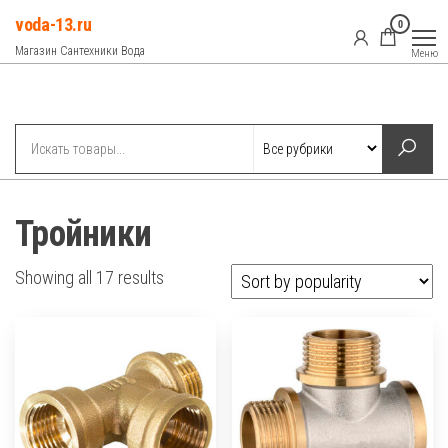
Перейти
voda-13.ru
0
к
Магазин Сантехники Вода
Меню
содержимому
Рубрики
Тройники
Showing all 17 results