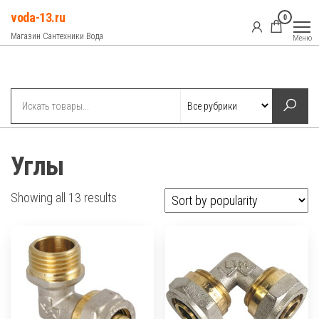
Перейти
voda-13.ru
0
к
Магазин Сантехники Вода
Меню
содержимому
Рубрики
Углы
Showing all 13 results