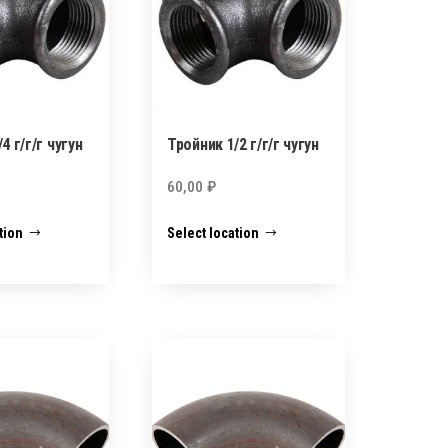
4 г/г/г чугун
Тройник 1/2 г/г/г чугун
60,00
₽
tion
Select location