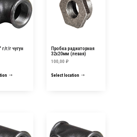
 г/г/г чугун
Пробка радиаторная
32х20мм (левая)
100,00
₽
tion
Select location