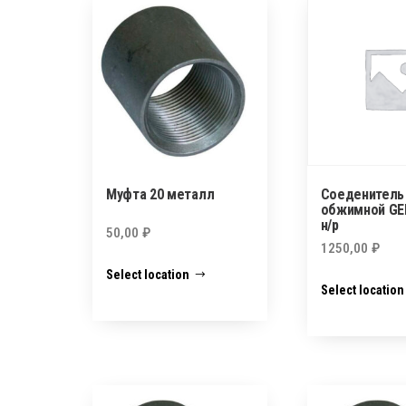
Муфта 20 металл
Соеденитель
обжимной GEB
н/р
50,00
₽
1250,00
₽
Select location
Select location