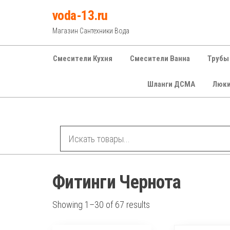
Перейти
voda-13.ru
к
Магазин Сантехники Вода
содержимому
Смесители Кухня
Смесители Ванна
Трубы
Шланги ДСМА
Люк
Рубрики
Фитинги Чернота
Showing 1–30 of 67 results