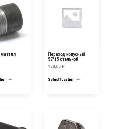
0 металл
Переход конусный
57*15 стальной
120,00
₽
tion
Select location