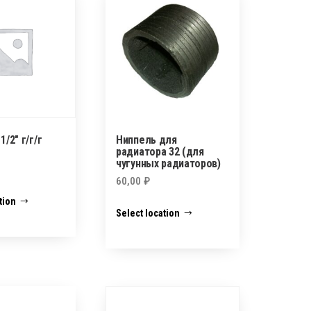
1/2″ г/г/г
Ниппель для
радиатора 32 (для
чугунных радиаторов)
60,00
₽
tion
Select location