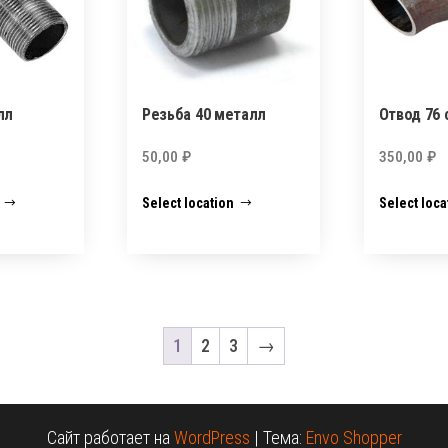
лл
Резьба 40 металл
Отвод 76 
50,00
₽
350,00
₽
Select location
Select loca
1
2
3
→
Сайт работает на
WordPress
|
Тема:
Envo Shopper