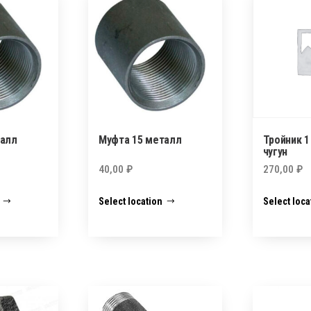
талл
Муфта 15 металл
Тройник 1 
чугун
40,00
₽
270,00
₽
Select location
Select loca