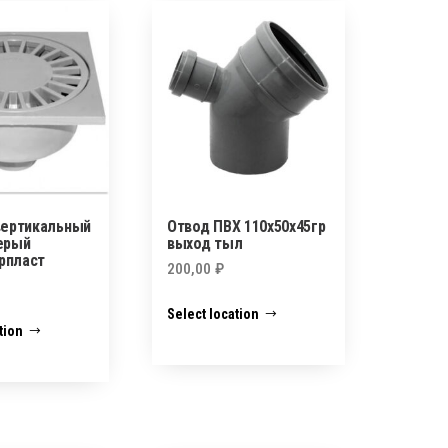
вертикальный
Отвод ПВХ 110х50х45гр
ерый
выход тыл
рпласт
200,00
₽
Select location
tion