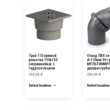
Трап 110 прямой
Отвод ПВХ с
решотка 150х150
d=110мм 90 г
(нержавейка) с
МУЛЬТИМИР
гидрозатвором
двухраструб
550,00
₽
200,00
₽
Select location
Select location