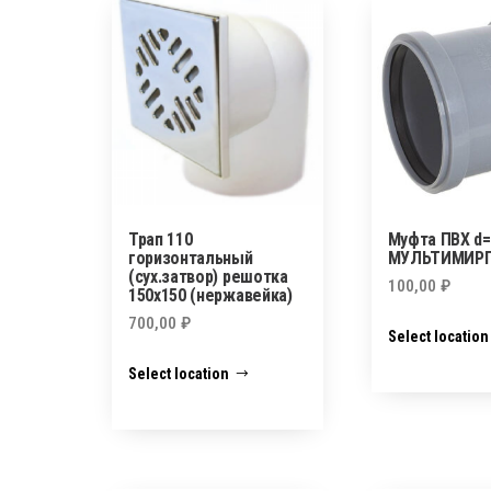
Трап 110
Муфта ПВХ d
горизонтальный
МУЛЬТИМИР
(сух.затвор) решотка
100,00
₽
150х150 (нержавейка)
700,00
₽
Select location
Select location