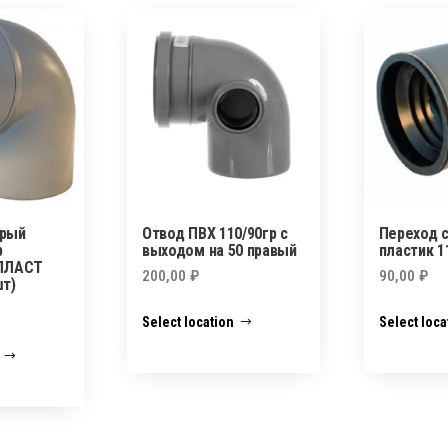
ерый
Отвод ПВХ 110/90гр с
Переход с
р
выходом на 50 правый
пластик 1
ПЛАСТ
200,00
₽
90,00
₽
шт)
Select location
Select loca