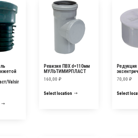
ель
Ревизия ПВХ d=110мм
Редукция 
анжетой
МУЛЬТИМИРПЛАСТ
эксентри
160,00
₽
70,00
₽
ст/Valsir
Select location
Select loca