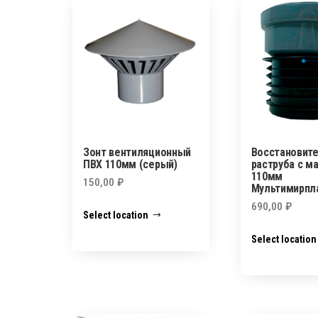
Зонт вентиляционный
Восстановит
ПВХ 110мм (серый)
раструба с м
110мм
150,00
₽
Мультимирпла
690,00
₽
Select location
Select location