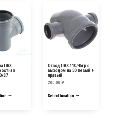
на ПВХ
Отвод ПВХ 110/45гр с
костная
выходом на 50 левый +
0х87
правый
200,00
₽
tion
Select location