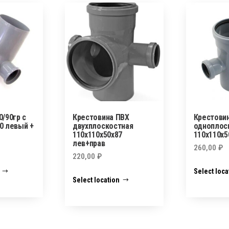
0/90гр с
Крестовина ПВХ
Крестови
0 левый +
двухплоскостная
одноплос
110х110х50х87
110х110х5
лев+прав
260,00
₽
220,00
₽
Select loca
Select location