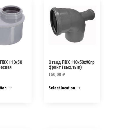
ПВХ 110х50
Отвод ПВХ 110х50х90гр
ческая
фронт (вых.тыл)
150,00
₽
tion
Select location