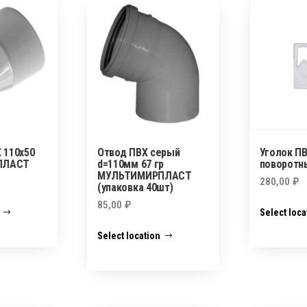
 110х50
Отвод ПВХ серый
Уголок П
ПЛАСТ
d=110мм 67 гр
поворотн
МУЛЬТИМИРПЛАСТ
280,00
₽
(упаковка 40шт)
85,00
₽
Select loca
Select location