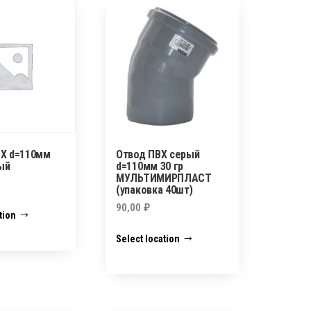
ВХ d=110мм
Отвод ПВХ серый
ый
d=110мм 30 гр
МУЛЬТИМИРПЛАСТ
(упаковка 40шт)
90,00
₽
tion
Select location