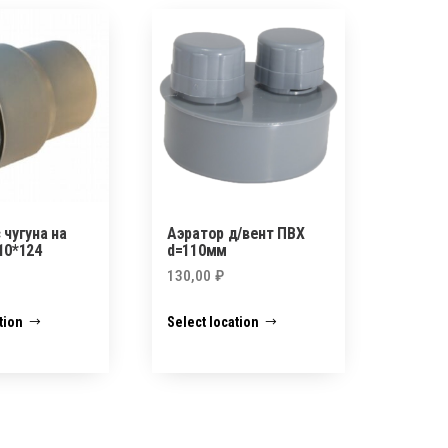
 чугуна на
Аэратор д/вент ПВХ
10*124
d=110мм
130,00
₽
tion
Select location