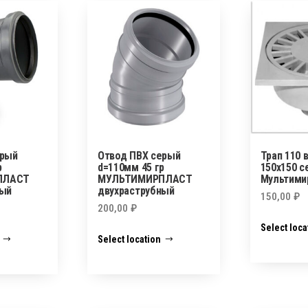
ерый
Отвод ПВХ серый
Трап 110 
р
d=110мм 45 гр
150х150 с
ПЛАСТ
МУЛЬТИМИРПЛАСТ
Мультими
ный
двухраструбный
150,00
₽
200,00
₽
Select loca
Select location