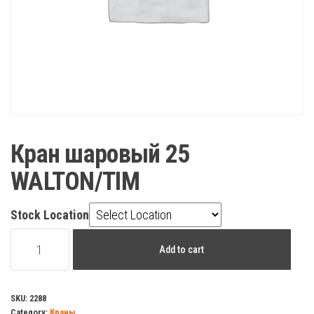
Кран шаровый 25
WALTON/TIM
Stock Location
Кран
Add to cart
шаровый
25
WALTON/TIM
SKU:
2288
Category:
Краны