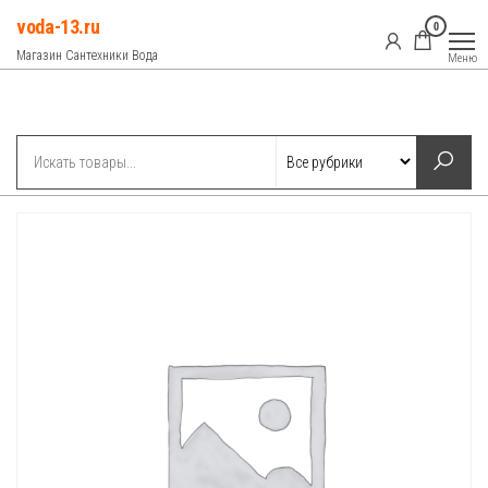
Перейти
voda-13.ru
0
к
Магазин Сантехники Вода
Меню
содержимому
Рубрики