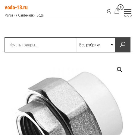
Перейти
voda-13.ru
0
к
Магазин Сантехники Вода
Меню
содержимому
Рубрики