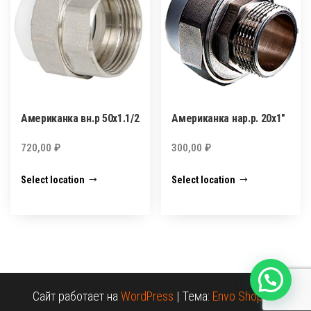
Американка вн.р 50х1.1/2
Американка нар.р. 20х1″
720,00
₽
300,00
₽
Select location
Select location
Сайт работает на
WordPress
|
Тема:
Envo Shopper