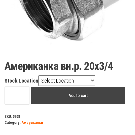
Американка вн.р. 20х3/4
Stock Location
Американка
Add to cart
вн.р.
20х3/4
quantity
SKU:
0108
Category:
Американки