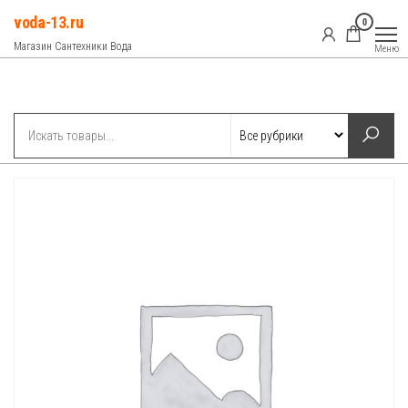
Перейти
voda-13.ru
0
к
Магазин Сантехники Вода
Меню
содержимому
Рубрики