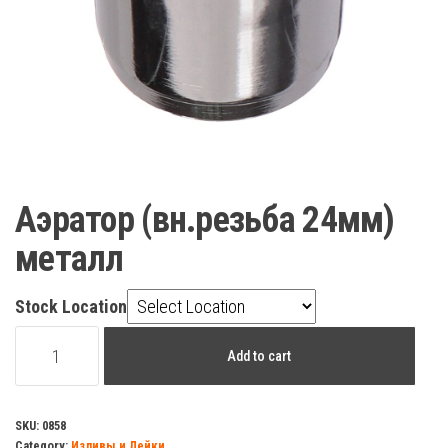
Аэратор (вн.резьба 24мм)
металл
Stock Location
Аэратор
Add to cart
(вн.резьба
24мм)
металл
SKU:
0858
Category:
Изливы и Лейки