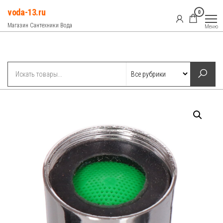
Перейти
voda-13.ru
0
к
Магазин Сантехники Вода
Меню
содержимому
Рубрики