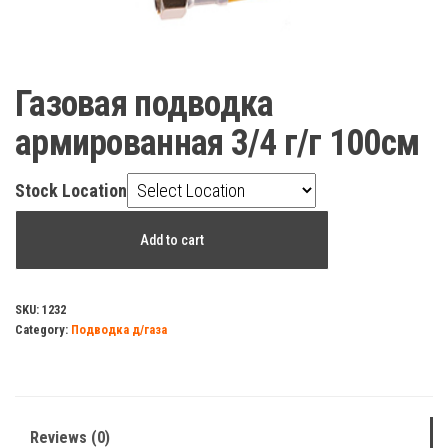
Газовая подводка
армированная 3/4 г/г 100см
Stock Location
Газовая
Add to cart
подводка
армированная
3/4
SKU:
1232
Category:
Подводка д/газа
г/
г
100см
quantity
Reviews (0)