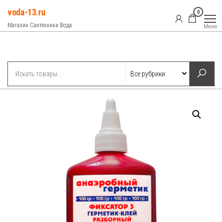
Перейти
voda-13.ru
0
к
Магазин Сантехники Вода
Меню
содержимому
Рубрики