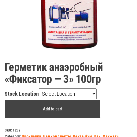
Герметик анаэробный
«Фиксатор — 3» 100гр
Stock Location
Герметик
Add to cart
анаэробный
"Фиксатор
-
SKU:
1202
Category:
Прокладки, Ремкомплекты, Лента-фум, Лён, Манжеты.