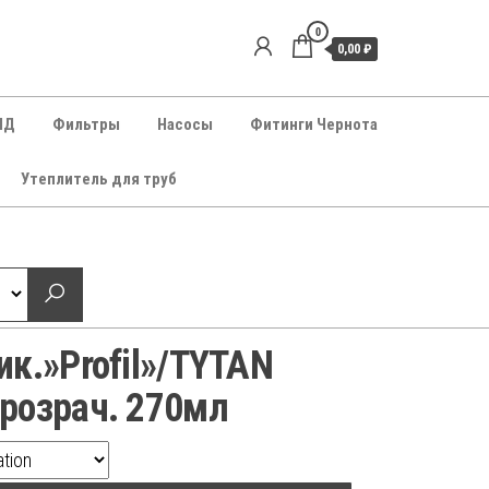
0
0,00 ₽
НД
Фильтры
Насосы
Фитинги Чернота
Утеплитель для труб
ик.»Profil»/TYTAN
розрач. 270мл