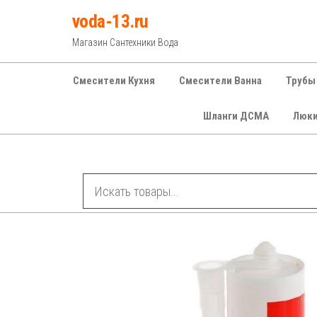
Перейти
voda-13.ru
к
Магазин Сантехники Вода
содержимому
Смесители Кухня
Смесители Ванна
Трубы
Шланги ДСМА
Люк
Рубрики