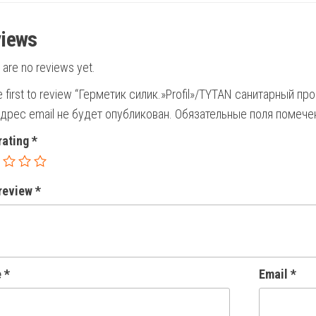
iews
 are no reviews yet.
e first to review “Герметик силик.»Profil»/TYTAN санитарный пр
дрес email не будет опубликован.
Обязательные поля помеч
rating
*
 review
*
e
*
Email
*