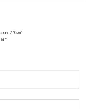
озрач. 270мл”
ены
*