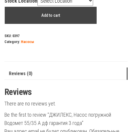
Stock Location
ДЖИЛЕКС,
Add to cart
Насос
погружной
Водомет
SKU:
0397
Category:
Насосы
55/35
А
дф
гарантия
Reviews (0)
3
года
Reviews
quantity
There are no reviews yet.
Be the first to review “ДЖИЛЕКС, Насос погружной
Водомет 55/35 А дф гарантия 3 года”
Ваш адрес email не будет опубликован.
Обязательные