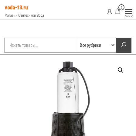
Перейти
voda-13.ru
0
к
Магазин Сантехники Вода
Меню
содержимому
Рубрики