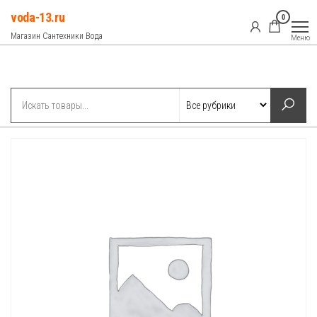
Перейти
voda-13.ru
0
к
Магазин Сантехники Вода
Меню
содержимому
Рубрики