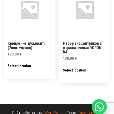
Крепление д/смесит.
Набор эксцентриков с
(2винт+прокл)
отражателями DORON
D4
120,00
₽
130,00
₽
Select location
Select location
Сайт работает на
WordPress
|
Тема:
Envo Shopper