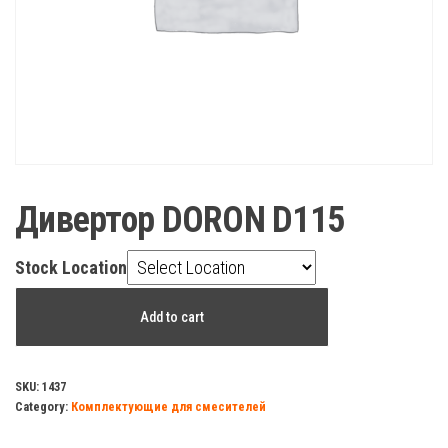
Дивертор DORON D115
Stock Location
Дивертор
Add to cart
DORON
D115
quantity
SKU:
1437
Category:
Комплектующие для смесителей