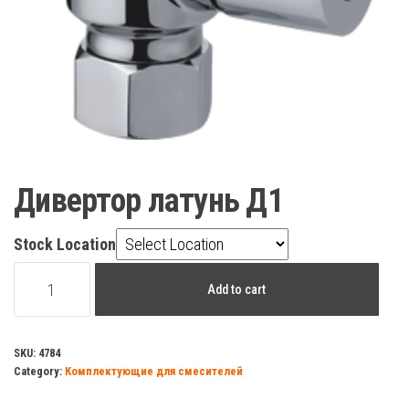
Дивертор латунь Д1
Stock Location
Дивертор
Add to cart
латунь
Д1
quantity
SKU:
4784
Category:
Комплектующие для смесителей