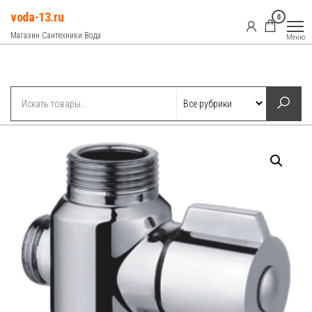
Перейти
voda-13.ru
0
к
Магазин Сантехники Вода
Меню
содержимому
Рубрики