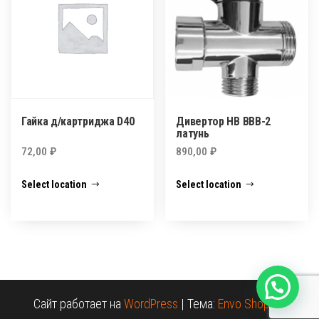
Гайка д/картриджа D40
Дивертор HB BBB-2
латунь
72,00
₽
890,00
₽
Select location
Select location
Сайт работает на
WordPress
|
Тема:
Envo Shopper