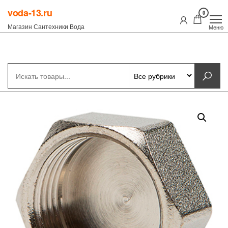
Перейти
voda-13.ru
0
к
Магазин Сантехники Вода
Меню
содержимому
Рубрики