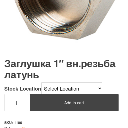
Заглушка 1″ вн.резьба
латунь
Stock Location
Заглушка
Add to cart
1"
вн.резьба
латунь
SKU:
1106