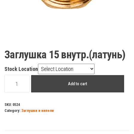
Заглушка 15 внутр.(латунь)
Stock Location
Заглушка
Add to cart
15
внутр.
(латунь)
SKU:
0524
Category:
Заглушки и нипели
quantity