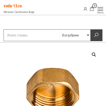
Перейти
voda-13.ru
0
к
Магазин Сантехники Вода
Меню
содержимому
Рубрики