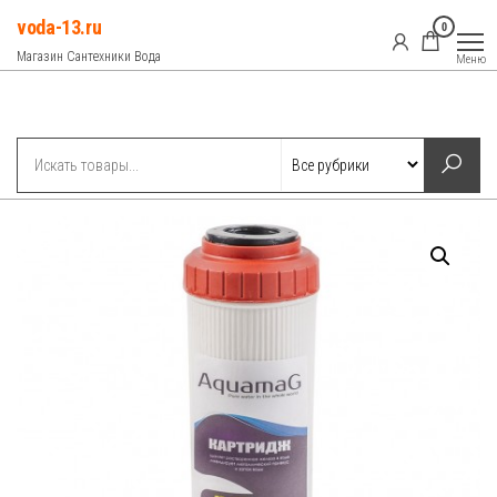
Перейти
voda-13.ru
0
к
Магазин Сантехники Вода
Меню
содержимому
Рубрики