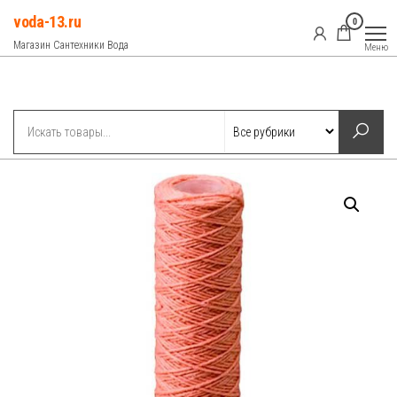
Перейти
voda-13.ru
0
к
Магазин Сантехники Вода
Меню
содержимому
Рубрики