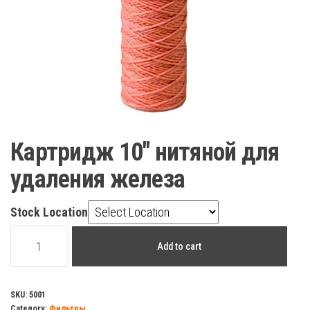
Картридж 10″ нитяной для
удаления железа
Stock Location
Картридж
Add to cart
10"
нитяной
для
SKU:
5001
Category:
Фильтры