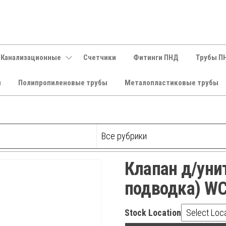
 Канализационные
Счетчики
Фитинги ПНД
Трубы П
и
Полипропиленовые трубы
Металопластиковые трубы
Клапан д/уни
подводка) W
Stock Location