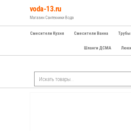
Перейти
voda-13.ru
к
Магазин Сантехники Вода
содержимому
Смесители Кухня
Смесители Ванна
Трубы
Шланги ДСМА
Люк
Рубрики