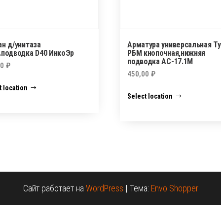
ан д/унитаза
Арматура универсальная Т
.подводка D40 ИнкоЭр
РБМ кнопочная,нижняя
подводка АС-17.1М
00
₽
450,00
₽
t location
Select location
Сайт работает на
WordPress
|
Тема:
Envo Shopper