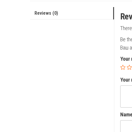
Reviews (0)
Rev
There
Be th
Ваш а
Your 
Your
Nam