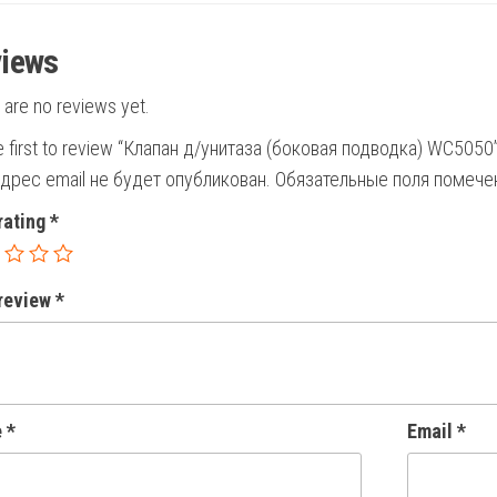
iews
 are no reviews yet.
e first to review “Клапан д/унитаза (боковая подводка) WC5050
дрес email не будет опубликован.
Обязательные поля помеч
rating
*
 review
*
e
*
Email
*