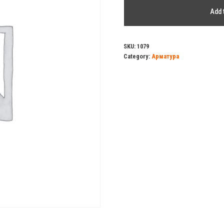
Клапан
Add 
д/
унитаза
(боковая
SKU:
1079
Category:
Арматура
подводка)
WC5050
quantity