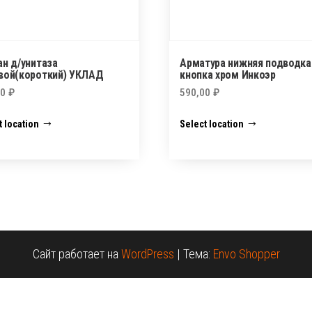
ан д/унитаза
Арматура нижняя подводка
вой(короткий) УКЛАД
кнопка хром Инкоэр
00
₽
590,00
₽
t location
Select location
Сайт работает на
WordPress
|
Тема:
Envo Shopper