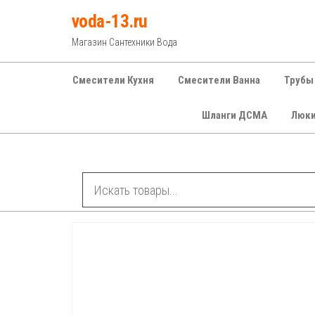
Перейти
voda-13.ru
к
Магазин Сантехники Вода
содержимому
Смесители Кухня
Смесители Ванна
Трубы
Шланги ДСМА
Люк
Рубрики