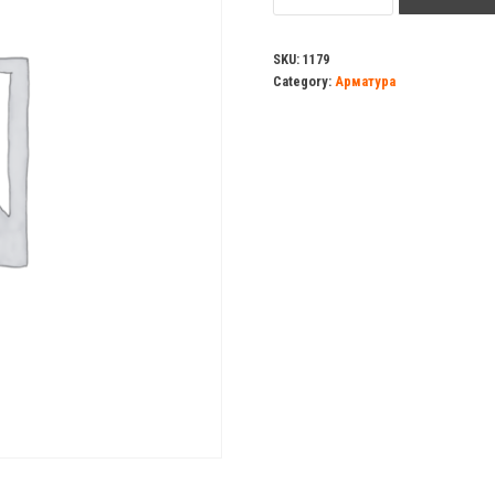
хром
quantity
SKU:
1179
Category:
Арматура