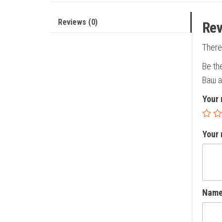
Reviews (0)
Rev
There
Be th
Ваш а
Your 
Your
Nam