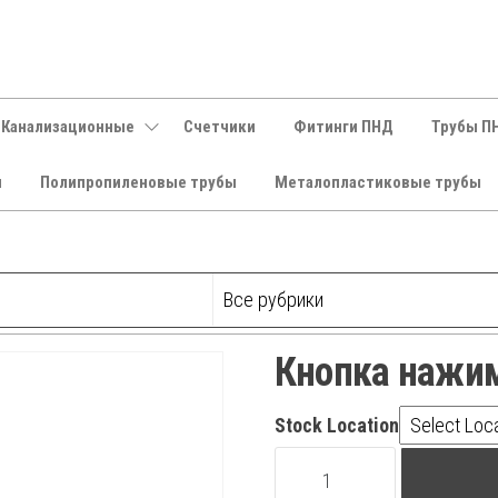
 Канализационные
Счетчики
Фитинги ПНД
Трубы П
и
Полипропиленовые трубы
Металопластиковые трубы
Кнопка нажи
Stock Location
Кнопка
нажимная