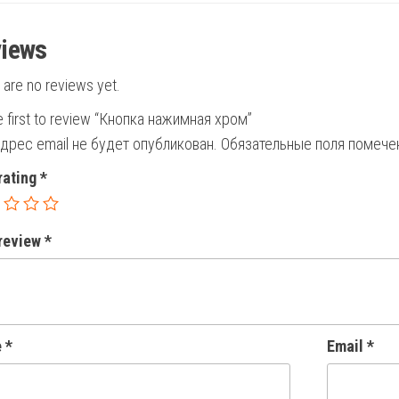
iews
 are no reviews yet.
e first to review “Кнопка нажимная хром”
дрес email не будет опубликован.
Обязательные поля помеч
rating
*
 review
*
e
*
Email
*