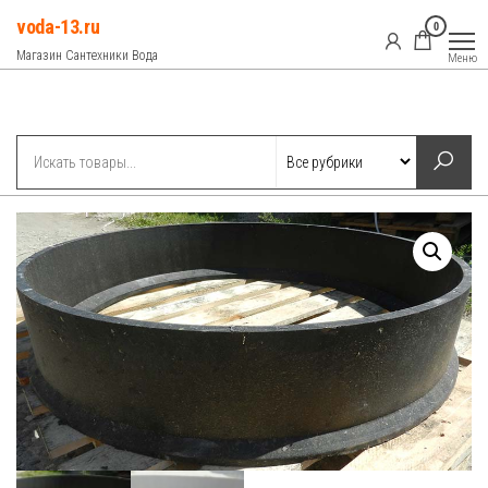
Перейти
voda-13.ru
0
к
Магазин Сантехники Вода
Меню
содержимому
Рубрики