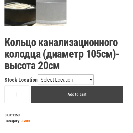
Кольцо канализационного
колодца (диаметр 105см)-
высота 20см
Stock Location
Кольцо
Add to cart
канализационного
колодца
(диаметр
SKU:
1253
Category:
Люки
105см)-
высота