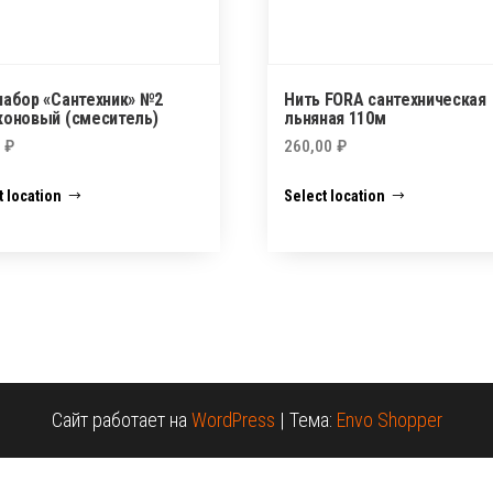
набор «Сантехник» №2
Нить FORA сантехническая
коновый (смеситель)
льняная 110м
0
₽
260,00
₽
t location
Select location
Сайт работает на
WordPress
|
Тема:
Envo Shopper