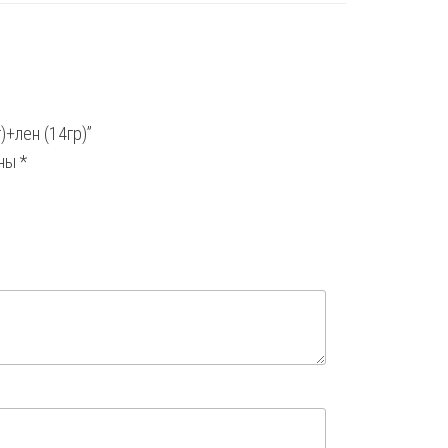
)+лен (14гр)”
ены
*