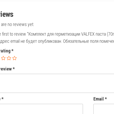
iews
 are no reviews yet.
e first to review “Комплект для герметизации VALFEX паста (70г
дрес email не будет опубликован.
Обязательные поля помеч
rating
*
 review
*
e
*
Email
*