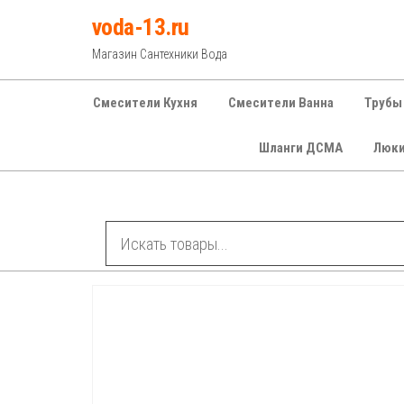
Перейти
voda-13.ru
к
Магазин Сантехники Вода
содержимому
Смесители Кухня
Смесители Ванна
Трубы
Шланги ДСМА
Люк
Рубрики