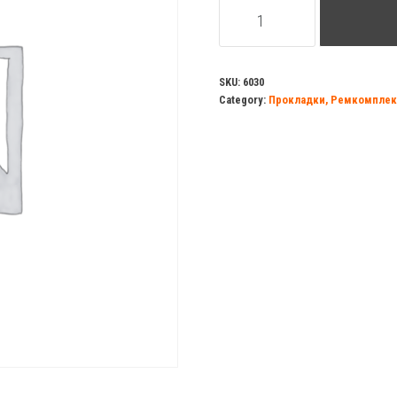
Комплект
для
герметизации
VALFEX
SKU:
6030
Category:
Прокладки, Ремкомплек
паста
(70г)+лен
(14гр)
quantity