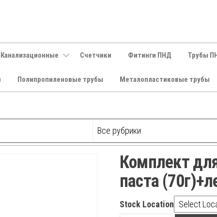
 Канализационные
Счетчики
Фитинги ПНД
Трубы П
и
Полипропиленовые трубы
Металопластиковые трубы
Комплект для
паста (70г)+л
Stock Location