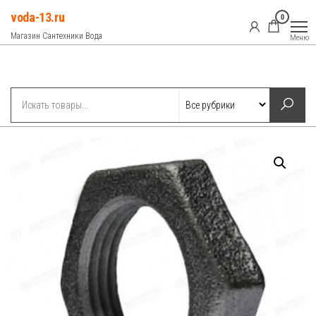
Перейти
voda-13.ru
0
к
Магазин Сантехники Вода
Меню
содержимому
Рубрики