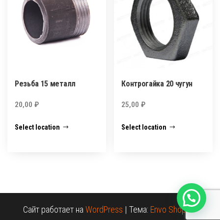
Резьба 15 металл
Контрогайка 20 чугун
20,00
₽
25,00
₽
Select location
Select location
Сайт работает на
WordPress
|
Тема:
Envo Shopper