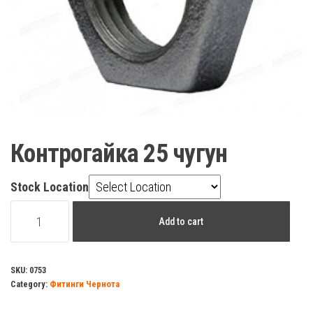
Контрогайка 25 чугун
Stock Location
Контрогайка
Add to cart
25
чугун
quantity
SKU:
0753
Category:
Фитинги Чернота