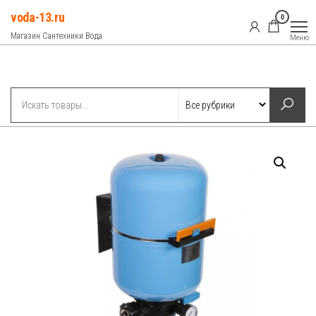
Перейти
voda-13.ru
0
к
Магазин Сантехники Вода
Меню
содержимому
Рубрики