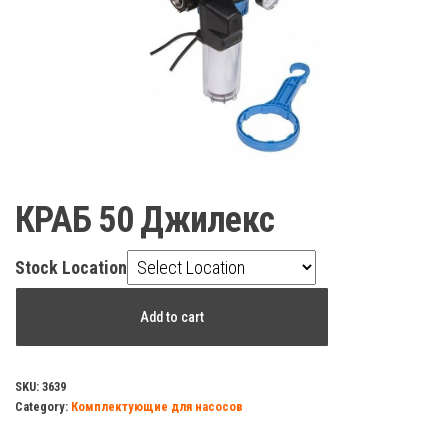
КРАБ 50 Джилекс
Stock Location
КРАБ
Add to cart
50
Джилекс
quantity
SKU:
3639
Category:
Комплектующие для насосов