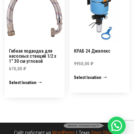
Гибкая подводка для
КРАБ 24 Джилекс
насосных станций 1/2 х
1″ 30 см угловой
9950,00
₽
670,00
₽
Select location
Select location
Вам помочь?
Сайт работает на
WordPress
|
Тема:
Envo Shopper