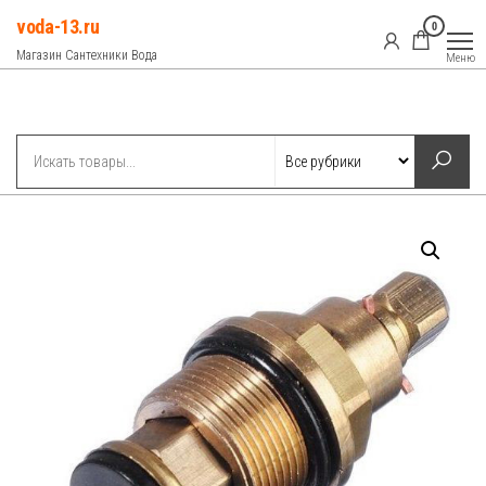
Перейти
voda-13.ru
0
к
Магазин Сантехники Вода
Меню
содержимому
Рубрики