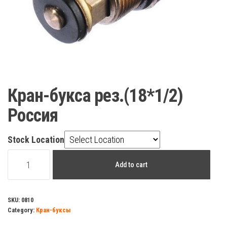
Кран-букса рез.(18*1/2)
Россия
Stock Location
Кран-
Add to cart
букса
рез.
(18*1/2)
SKU:
0810
Category:
Кран-буксы
Россия
quantity