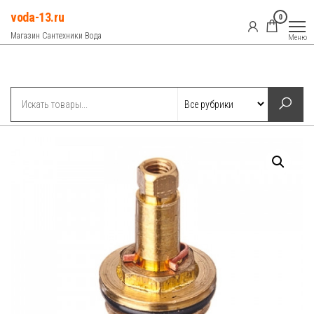
Перейти
voda-13.ru
0
к
Магазин Сантехники Вода
Меню
содержимому
Рубрики