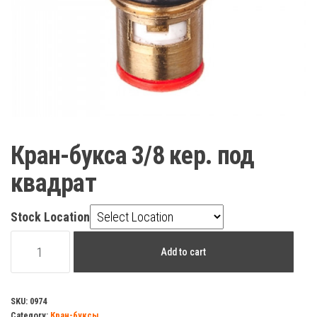
Кран-букса 3/8 кер. под
квадрат
Stock Location
Кран-
Add to cart
букса
3/8
кер.
SKU:
0974
Category:
Кран-буксы