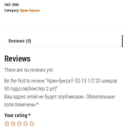
52-
SKU:
2083
Category:
Кран-буксы
13
1/2
20
шлицов
Reviews (0)
90
гадусов(блистер
Reviews
2
шт)
There are no reviews yet.
quantity
Be the first to review “Кран-букса F 52-13 1/2 20 шлицов
90 гадусов(блистер 2 шт)”
Ваш адрес email не будет опубликован.
Обязательные
поля помечены
*
Your rating
*