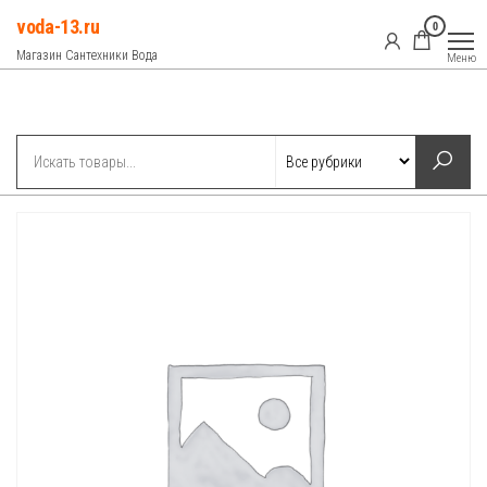
Перейти
voda-13.ru
0
к
Магазин Сантехники Вода
Меню
содержимому
Рубрики