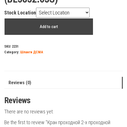
Stock Location
Кран
Add to cart
проходной
2-
х
SKU:
2231
Category:
Шланги ДСМА
проходной
керамика
нерж.1/2х3/4
TIM
Reviews (0)
(BL5852.03S)
quantity
Reviews
There are no reviews yet.
Be the first to review “Кран проходной 2-х проходной