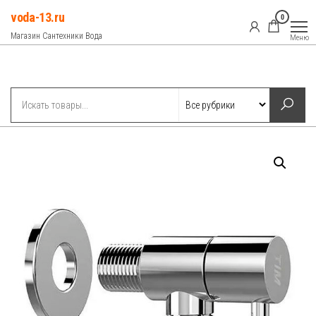
Перейти
voda-13.ru
0
к
Магазин Сантехники Вода
Меню
содержимому
Рубрики