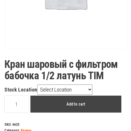
Кран шаровый с фильтром
бабочка 1/2 латунь TIM
Stock Location
Кран
Add to cart
шаровый
с
фильтром
SKU:
6623
Category:
Краны