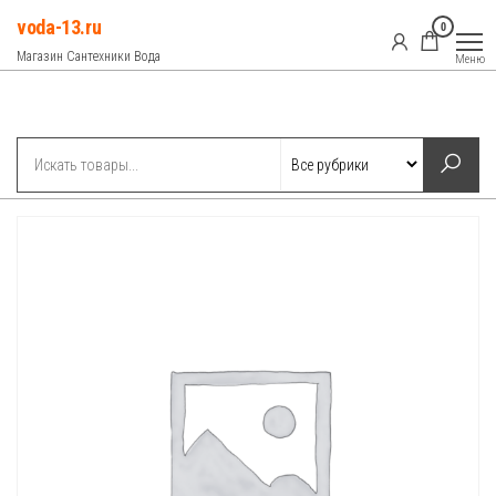
Перейти
voda-13.ru
0
к
Магазин Сантехники Вода
Меню
содержимому
Рубрики