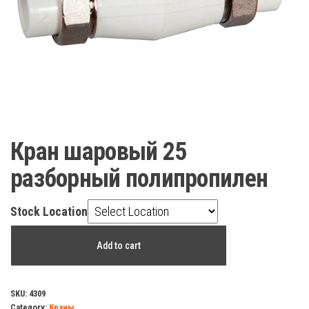
Кран шаровый 25
разборный полипропилен
Stock Location
Кран
Add to cart
шаровый
25
разборный
SKU:
4309
Category:
Краны