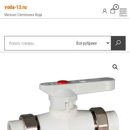
Перейти
voda-13.ru
0
к
Магазин Сантехники Вода
Меню
содержимому
Рубрики