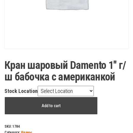
Кран шаровый Damento 1″ г/
ш бабочка с американкой
Stock Location
Кран
Add to cart
шаровый
Damento
1"
SKU:
1784
Category:
Краны