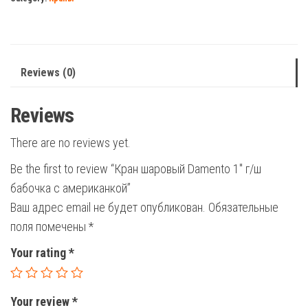
г/
ш
бабочка
с
Reviews (0)
американкой
quantity
Reviews
There are no reviews yet.
Be the first to review “Кран шаровый Damento 1″ г/ш
бабочка с американкой”
Ваш адрес email не будет опубликован.
Обязательные
поля помечены
*
Your rating
*
Your review
*