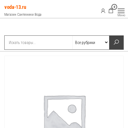
Перейти
voda-13.ru
0
к
Магазин Сантехники Вода
Меню
содержимому
Рубрики