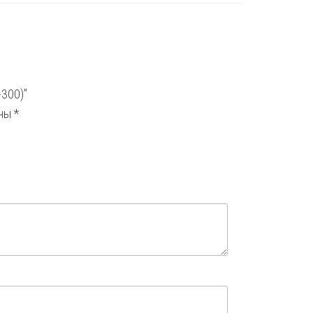
-300)”
ены
*