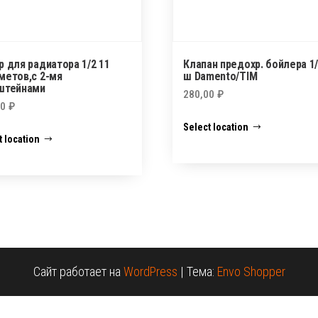
р для радиатора 1/2 11
Клапан предохр. бойлера 1/
метов,с 2-мя
ш Damento/TIM
штейнами
280,00
₽
00
₽
Select location
t location
Сайт работает на
WordPress
|
Тема:
Envo Shopper