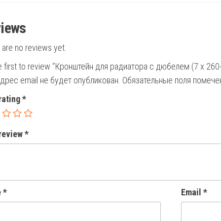
iews
 are no reviews yet.
e first to review “Кронштейн для радиатора с дюбелем (7 х 260
дрес email не будет опубликован.
Обязательные поля помеч
rating
*
 review
*
e
*
Email
*