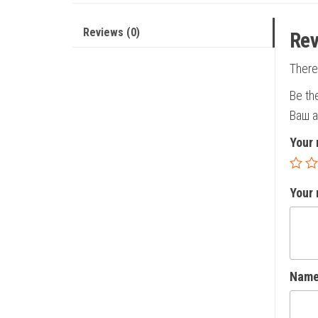
Reviews (0)
Rev
There
Be th
Ваш а
Your 
Your
Nam