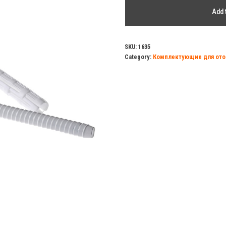
Кронштейн
Add 
для
радиатора
с
SKU:
1635
Category:
Комплектующие для ото
дюбелем
(7
х
260-
300)
quantity