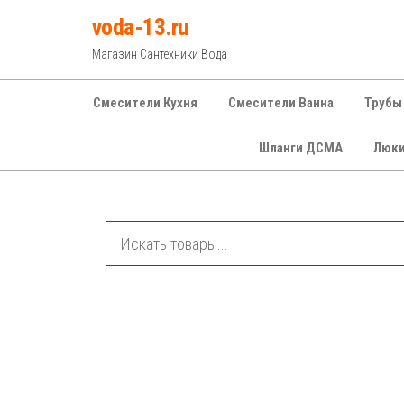
Перейти
voda-13.ru
к
Магазин Сантехники Вода
содержимому
Смесители Кухня
Смесители Ванна
Трубы
Шланги ДСМА
Люк
Рубрики