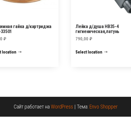
имная гайка д/картриджа
Лейка д/душа HB35-4
-33501
гигиеническая,латунь
00
₽
790,00
₽
t location
Select location
Сайт работает на
WordPress
|
Тема:
Envo Shopper