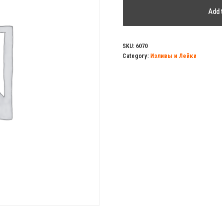
Лейка
Add 
д/
душа
Damento
SKU:
6070
Category:
Изливы и Лейки
NOVA
SD05.06,5
режимов
quantity