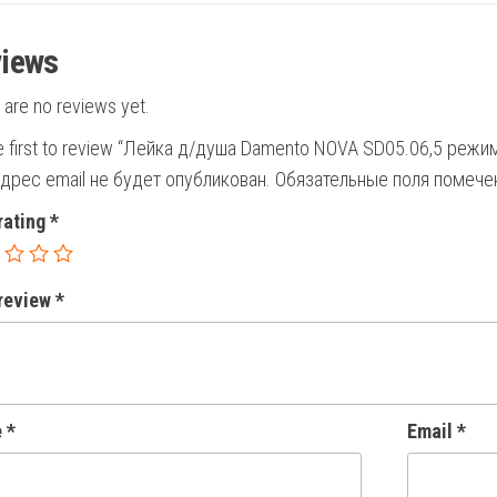
iews
 are no reviews yet.
e first to review “Лейка д/душа Damento NOVA SD05.06,5 режи
дрес email не будет опубликован.
Обязательные поля помеч
rating
*
 review
*
e
*
Email
*