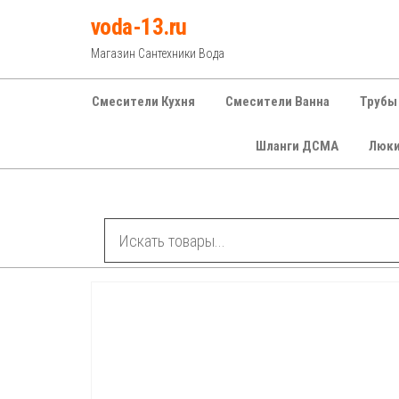
Перейти
voda-13.ru
к
Магазин Сантехники Вода
содержимому
Смесители Кухня
Смесители Ванна
Трубы
Шланги ДСМА
Люк
Рубрики