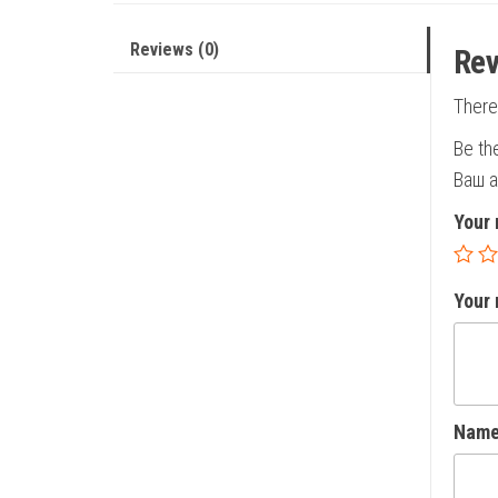
Reviews (0)
Rev
There
Be th
Ваш а
Your 
Your
Nam