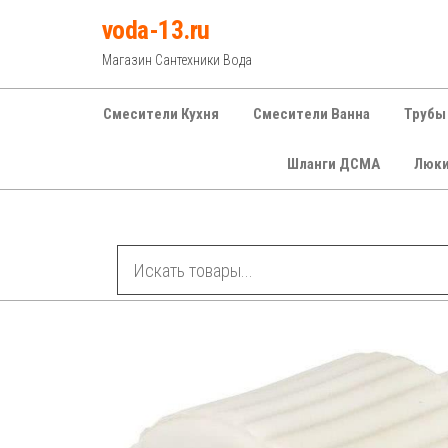
Перейти
voda-13.ru
к
Магазин Сантехники Вода
содержимому
Смесители Кухня
Смесители Ванна
Трубы
Шланги ДСМА
Люк
Рубрики