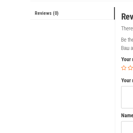
Reviews (0)
Rev
There
Be th
Ваш а
Your 
Your
Nam