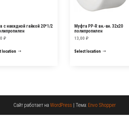
а с накидной гайкой 20*1/2
Муфта PP-R вн.-вн. 32х20
полипропилен
полипропилен
00
₽
13,00
₽
t location
Select location
Сайт работает на
WordPress
|
Тема:
Envo Shopper