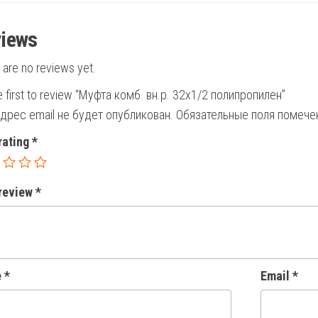
iews
 are no reviews yet.
e first to review “Муфта комб. вн.р. 32х1/2 полипропилен”
дрес email не будет опубликован.
Обязательные поля помеч
rating
*
 review
*
e
*
Email
*