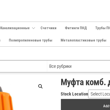
 Канализационные
Счетчики
Фитинги ПНД
Трубы П
и
Полипропиленовые трубы
Металопластиковые трубы
Муфта комб. д
Stock Location
Муфта
Add 
комб.