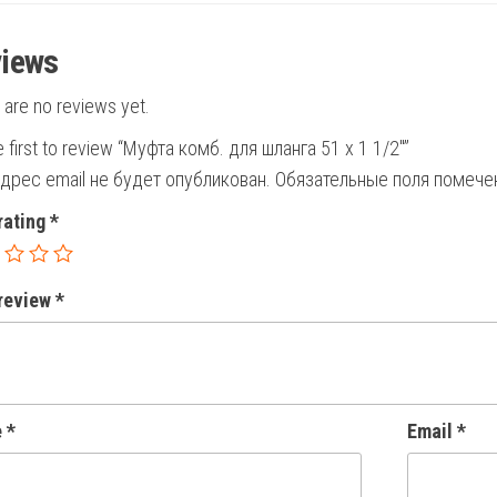
iews
 are no reviews yet.
e first to review “Муфта комб. для шланга 51 х 1 1/2″”
дрес email не будет опубликован.
Обязательные поля помеч
rating
*
 review
*
e
*
Email
*