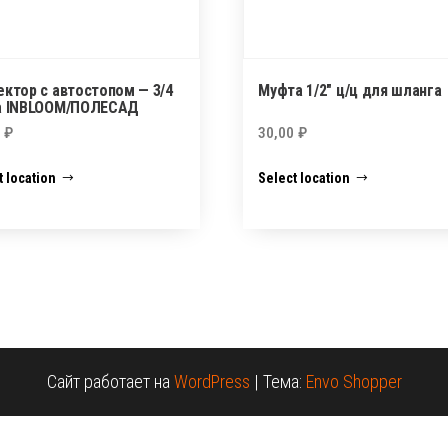
ектор с автостопом — 3/4
Муфта 1/2″ ц/ц для шланга
а INBLOOM/ПОЛЕСАД
0
₽
30,00
₽
t location
Select location
Сайт работает на
WordPress
|
Тема:
Envo Shopper