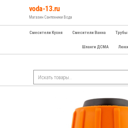
Перейти
voda-13.ru
к
Магазин Сантехники Вода
содержимому
Смесители Кухня
Смесители Ванна
Трубы
Шланги ДСМА
Люк
Рубрики