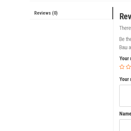
Reviews (0)
Rev
There
Be th
Ваш а
Your 
Your
Nam