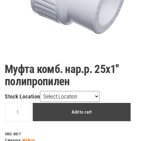
Муфта комб. нар.р. 25х1″
полипропилен
Stock Location
Муфта
Add to cart
комб.
нар.р.
25х1"
SKU:
0617
Category:
Муфты