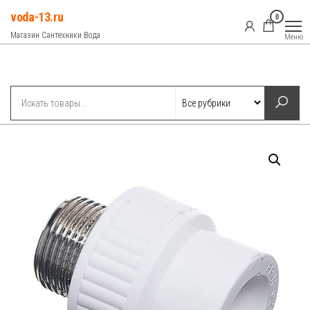
Перейти
voda-13.ru
0
к
Магазин Сантехники Вода
Меню
содержимому
Рубрики