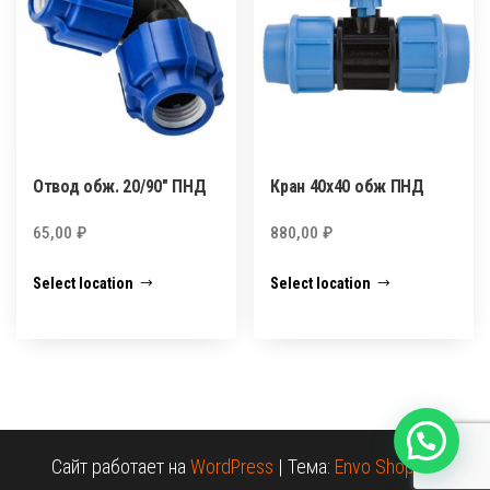
Отвод обж. 20/90″ ПНД
Кран 40х40 обж ПНД
65,00
₽
880,00
₽
Select location
Select location
Сайт работает на
WordPress
|
Тема:
Envo Shopper