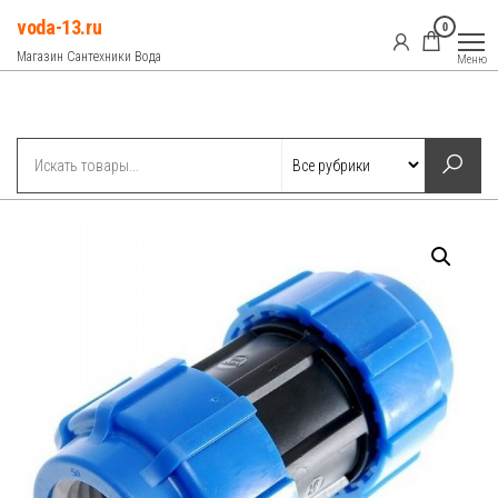
Перейти
voda-13.ru
0
к
Магазин Сантехники Вода
Меню
содержимому
Рубрики