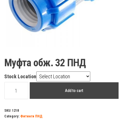
Муфта обж. 32 ПНД
Stock Location
Муфта
Add to cart
обж.
32
ПНД
SKU:
1218
Category:
Фитинги ПНД
quantity