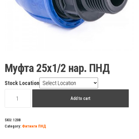
Муфта 25х1/2 нар. ПНД
Stock Location
Муфта
Add to cart
25х1/2
нар.
ПНД
SKU:
1208
Category:
Фитинги ПНД
quantity