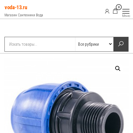
Перейти
voda-13.ru
0
к
Магазин Сантехники Вода
Меню
содержимому
Рубрики