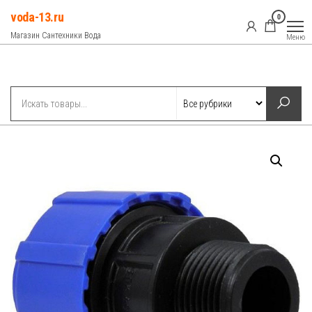
Перейти
voda-13.ru
0
к
Магазин Сантехники Вода
Меню
содержимому
Рубрики