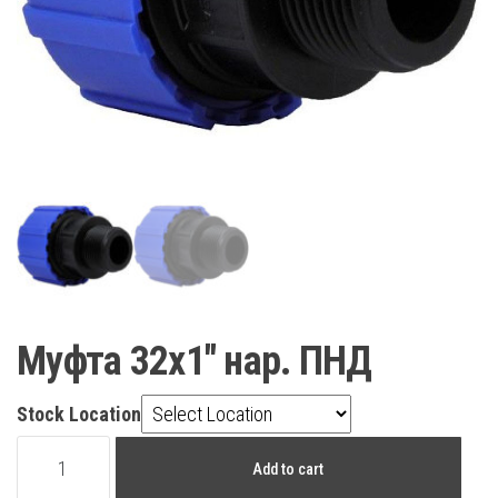
Муфта 32х1″ нар. ПНД
Stock Location
Муфта
Add to cart
32х1"