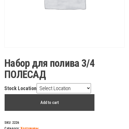
Набор для полива 3/4
ПОЛЕСАД
Stock Location
Набор
Add to cart
для
полива
3/4
SKU:
2226
Category:
Хозтовары