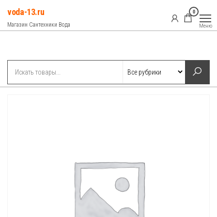
Перейти
voda-13.ru
0
к
Магазин Сантехники Вода
Меню
содержимому
Рубрики