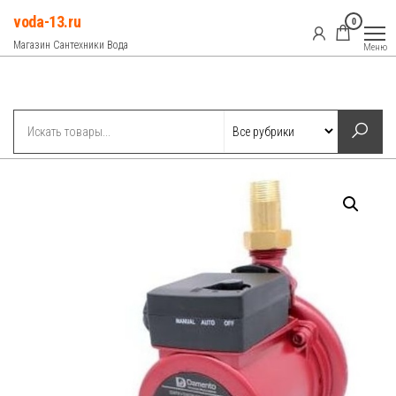
Перейти
voda-13.ru
0
к
Магазин Сантехники Вода
Меню
содержимому
Рубрики