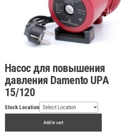
Насос для повышения
давления Damento UPА
15/120
Stock Location
Насос
Add to cart
для
повышения