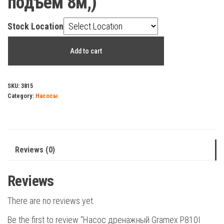
подъём 8м,)
Stock Location
Насос
Add to cart
дренажный
Gramex
P810I
SKU:
3815
Category:
Насосы
(810Вт,
210
л/
мин,
Reviews (0)
подъём
8м,)
Reviews
quantity
There are no reviews yet.
Be the first to review “Насос дренажный Gramex P810I