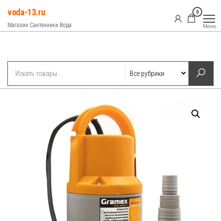
Перейти
voda-13.ru
0
к
Магазин Сантехники Вода
Меню
содержимому
Рубрики