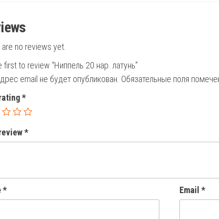
iews
 are no reviews yet.
e first to review “Ниппель 20 нар. латунь”
дрес email не будет опубликован.
Обязательные поля помеч
rating
*
 review
*
e
*
Email
*