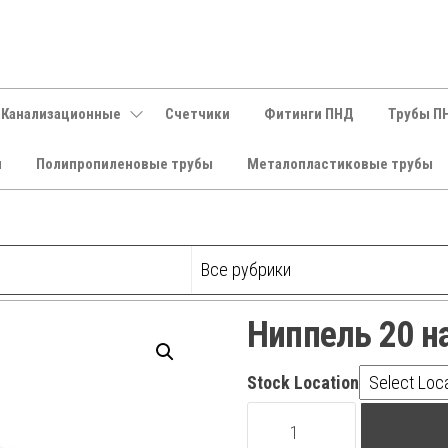
 Канализационные
Счетчики
Фитинги ПНД
Трубы П
и
Полипропиленовые трубы
Металопластиковые трубы
Ниппель 20 н
Stock Location
Ниппель
20