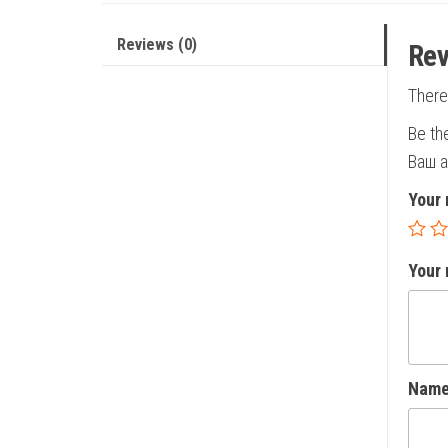
Reviews (0)
Rev
There
Be th
Ваш а
Your 
Your
Nam