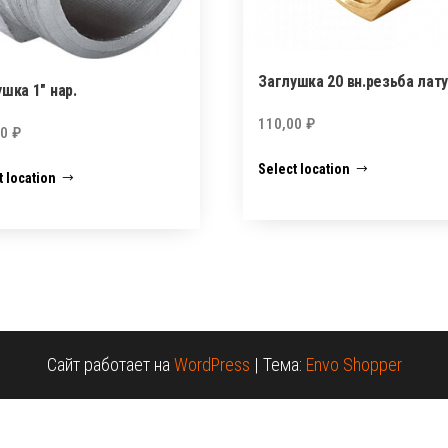
Заглушка 20 вн.резьба лат
шка 1″ нар.
110,00
₽
00
₽
Select location
t location
Сайт работает на
WordPress
|
Тема:
Envo Shopper