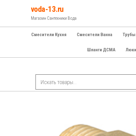
Перейти
voda-13.ru
к
Магазин Сантехники Вода
содержимому
Смесители Кухня
Смесители Ванна
Трубы
Шланги ДСМА
Люк
Рубрики