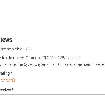
iews
 are no reviews yet.
e first to review “Оголовок ОГС 110-128/32пнд П”
дрес email не будет опубликован.
Обязательные поля помеч
rating
*
 review
*