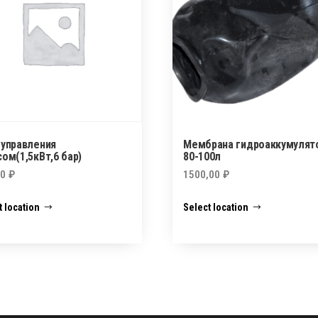
 управления
Мембрана гидроаккумулят
ом(1,5кВт,6 бар)
80-100л
00
₽
1500,00
₽
t location
Select location