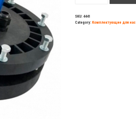
110-
128/32пнд
SKU:
4441
Category:
Комплектующие для нас
П
quantity