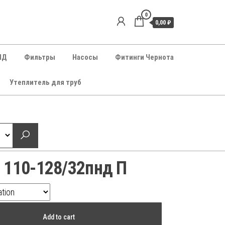
0
0,00 ₽
НД
Фильтры
Насосы
Фитинги Чернота
Утеплитель для труб
 110-128/32пнд П
Add to cart