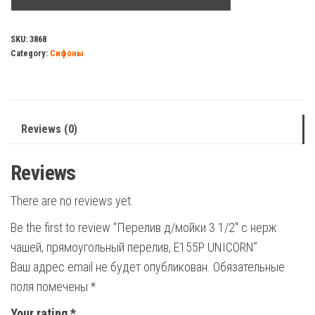
мойки
3
SKU:
3868
Category:
Сифоны
1/2"
с
нерж.
чашей,
Reviews (0)
прямоугольный
перелив,
Reviews
E155P
UNICORN
There are no reviews yet.
quantity
Be the first to review “Перелив д/мойки 3 1/2″ с нерж.
чашей, прямоугольный перелив, E155P UNICORN”
Ваш адрес email не будет опубликован.
Обязательные
поля помечены
*
Your rating
*