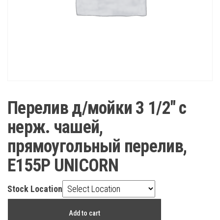
Перелив д/мойки 3 1/2″ с
нерж. чашей,
прямоугольный перелив,
E155P UNICORN
Stock Location
Перелив
Add to cart
д/