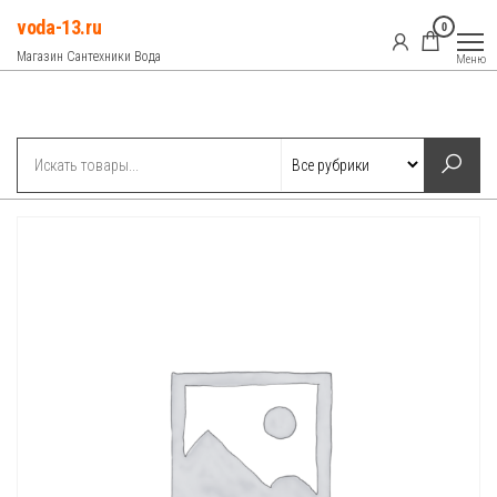
Перейти
voda-13.ru
0
к
Магазин Сантехники Вода
Меню
содержимому
Рубрики