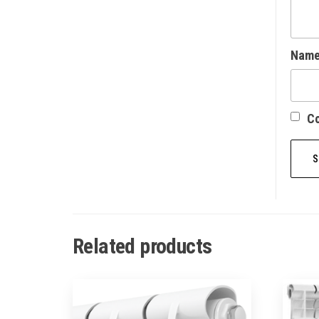
Nam
Со
Related products