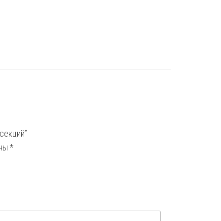
 секций”
ены
*