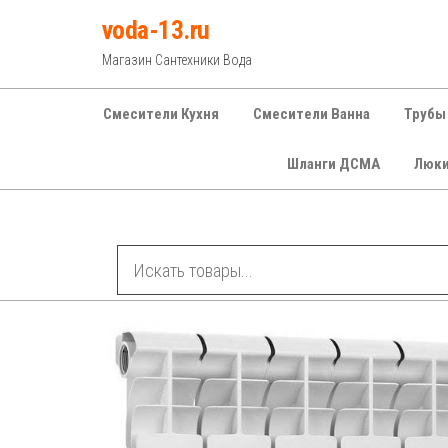
Перейти
voda-13.ru
к
Магазин Сантехники Вода
содержимому
Смесители Кухня
Смесители Ванна
Трубы
Шланги ДСМА
Люк
Рубрики