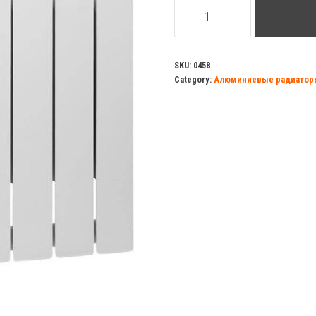
Радиатор
аллюминиевый
DAMENTO
500/80-
SKU:
0458
Category:
Алюминиевые радиатор
10
секций
quantity