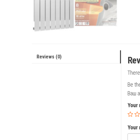
Reviews (0)
Rev
There
Be th
Ваш а
Your 
Your