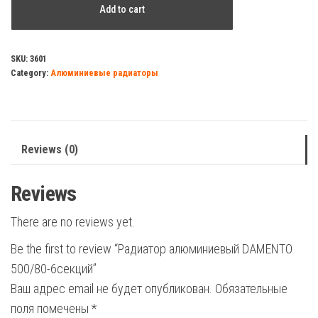
Add to cart
алюминиевый
DAMENTO
500/80-
SKU:
3601
Category:
Алюминиевые радиаторы
6секций
quantity
Reviews (0)
Reviews
There are no reviews yet.
Be the first to review “Радиатор алюминиевый DAMENTO
500/80-6секций”
Ваш адрес email не будет опубликован.
Обязательные
поля помечены
*