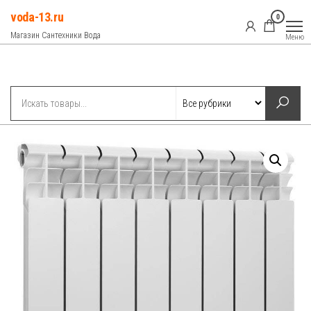
Перейти
voda-13.ru
0
к
Магазин Сантехники Вода
Меню
содержимому
Рубрики